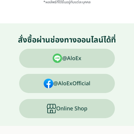
*ผลลัพธ์ที่ได้ขึ้นอยู่กับแต่ละบุคคล
สั่งซื้อผ่านช่องทางออนไลน์ได้ที่
@AloEx
@AloExOfficial
Online Shop