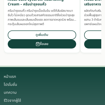
Cream – ครีมบำรุงขนคิ้ว
เสริมอาหารบำ
ครีมบำรุงขนคิ้ว ครีมบำรุงเนื้อเข้มข้น แต่ให้สัมผัสบางเบา
ผลิตภัณฑ์เสริมอ
ซึมไว ไม่เหนียว อุดมด้วยสารสกัดธรรมชาติซึ่งช่วยบำรุงสุข
ช่วยฟื้นฟูสุขภา
ภาพเส้นขนและเส้นผมแข็งแรง ลดการขาดหลุดร่วง พร้อม
ผสาน 3 ตำรับพล
กระตุ้นเส้นผมงอกใหม่สุขภาพดี
แพทย์แผนปัจจุบั
ดูเพิ่มเติม
ซื้อเลย
หน้าแรก
โปรโมชั่น
บทความ
รีวิวจากผู้ใช้