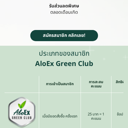
รับส่วนลดพิเศษ
ตลอดเดือนเกิด
สมัครสมาชิก คลิกเลย!
ประเภทของสมาชิก
AloEx Green Club
การสะสม
สิทธิพิ
การเข้าเป็นสมาชิก
คะแนน
25 บาท = 1
ช้อปเดื
เมื่อมียอดสั่งซื้อ ครั้งแรก
คะแนน