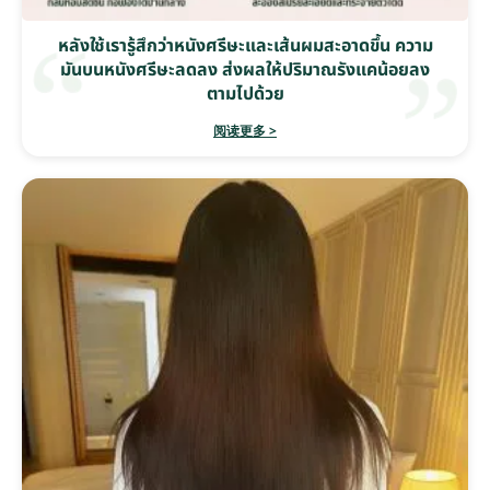
หลังใช้เรารู้สึกว่าหนังศรีษะและเส้นผมสะอาดขึ้น ความ
มันบนหนังศรีษะลดลง ส่งผลให้ปริมาณรังแคน้อยลง
ตามไปด้วย
阅读更多 >