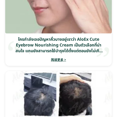
ใครกำลังเจอปัญหาคิ้วบางอยู่เราว่า AloEx Cute
Eyebrow Nourishing Cream เป็นตัวเลือกที่น่า
สนใจ แถมยังสามารถใช้บำรุงได้ตั้งแต่ตอนยังไม่เกิด
ปัญหาเพื่อช่วยดูแลให้รากผมแข็งแรง ลดโอกาสเกิด
阅读更多 >
การขาดร่วงในอนาคตไปอี๊ก!