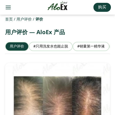
购买
首页
/
用户评价
/
评价
用户评价 — AloEx 产品
用户评价
#只用洗发水也能止脱
#销量第一精华液