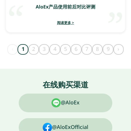
AloEx产品使用前后对比评测
阅读更多 >
‹
1
2
3
4
5
6
7
8
9
›
在线购买渠道
@AloEx
@AloExOfficial