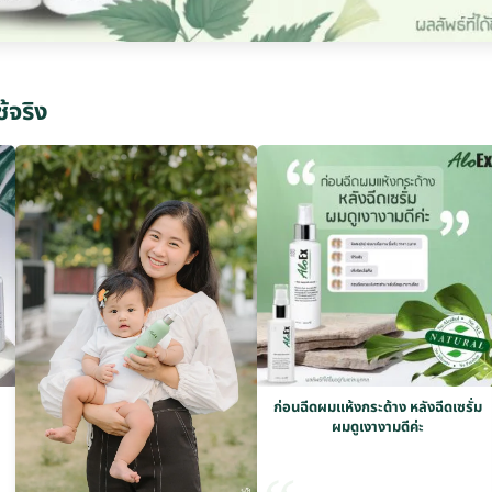
ช้จริง
ก่อนฉีดผมแห้งกระด้าง หลังฉีดเซรั่ม
ผมดูเงางามดีค่ะ