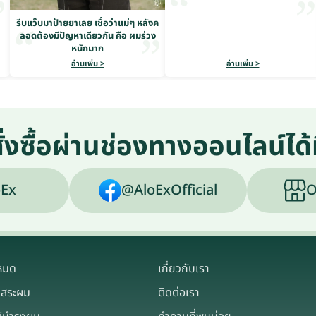
รีบแว๊บมาป้ายยาเลย เชื่อว่าแม่ๆ หลังค
ลอดต้องมีปัญหาเดียวกัน คือ ผมร่วง
หนักมาก
อ่านเพิ่ม >
อ่านเพิ่ม >
ั่งซื้อผ่านช่องทางออนไลน์ได้ท
Ex
@AloExOfficial
O
งหมด
เกี่ยวกับเรา
าสระผม
ติดต่อเรา