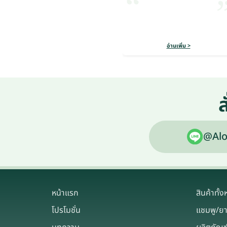
อ่านเพิ่ม >
ส
@Alo
หน้าแรก
สินค้าทั้
โปรโมชั่น
แชมพู/ย