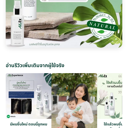
อ่านรีวิวเพิ่มเติมจากผู้ใช้จริง
มีผมขึ้นใหม่ ตอนนี้ลูกผม
ใช้แล้วผมขึ้นเ