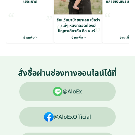
เยอะมาก
กลายเป็นเซรั่มโป
รีบแว๊บมาป้ายยาเลย เชื่อว่า
แม่ๆ หลังคลอดต้องมี
ปัญหาเดียวกัน คือ ผมร่วง
หนักมาก
อ่านเพิ่ม >
อ่านเพิ่ม >
อ่านเพิ่ม >
สั่งซื้อผ่านช่องทางออนไลน์ได้ที่
@AloEx
@AloExOfficial