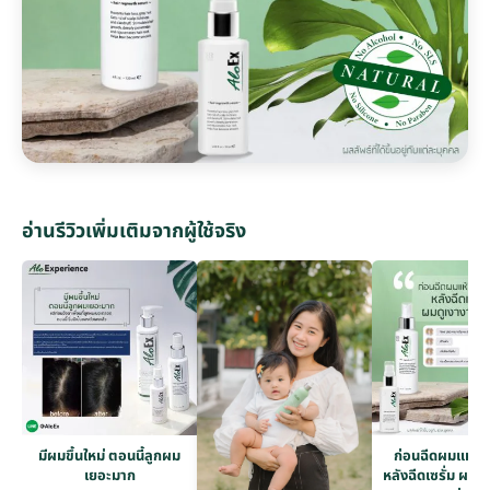
อ่านรีวิวเพิ่มเติมจากผู้ใช้จริง
มีผมขึ้นใหม่ ตอนนี้ลูกผม
ก่อนฉีดผมแห้งก
เยอะมาก
หลังฉีดเซรั่ม ผมดู