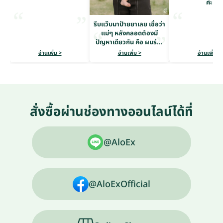
ค่ะ
รีบแว๊บมาป้ายยาเลย เชื่อว่า
แม่ๆ หลังคลอดต้องมี
ปัญหาเดียวกัน คือ ผมร่วง
หนักมาก
อ่านเพิ่ม >
อ่านเพิ่ม >
อ่านเพิ่ม >
สั่งซื้อผ่านช่องทางออนไลน์ได้ที่
@AloEx
@AloExOfficial