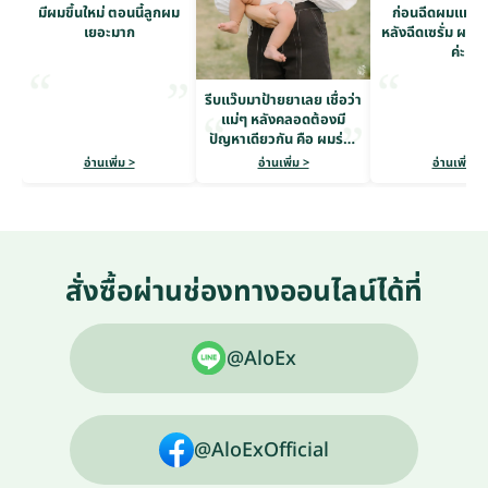
มีผมขึ้นใหม่ ตอนนี้ลูกผม
ก่อนฉีดผมแห้งก
เยอะมาก
หลังฉีดเซรั่ม ผมดู
ค่ะ
รีบแว๊บมาป้ายยาเลย เชื่อว่า
แม่ๆ หลังคลอดต้องมี
ปัญหาเดียวกัน คือ ผมร่วง
หนักมาก
อ่านเพิ่ม >
อ่านเพิ่ม >
อ่านเพิ่ม >
สั่งซื้อผ่านช่องทางออนไลน์ได้ที่
@AloEx
@AloExOfficial