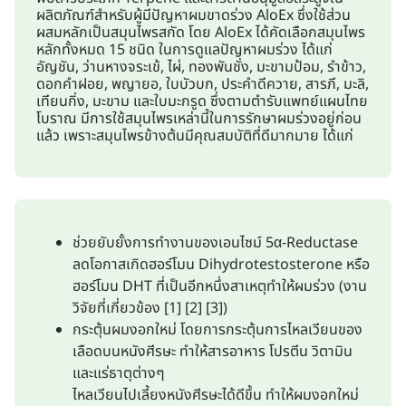
ผลิตภัณฑ์สำหรับผู้มีปัญหาผมขาดร่วง AloEx ซึ่งใช้ส่วน
ผสมหลักเป็นสมุนไพรสกัด โดย AloEx ได้คัดเลือกสมุนไพร
หลักทั้งหมด 15 ชนิด ในการดูแลปัญหาผมร่วง ได้แก่
อัญชัน, ว่านหางจระเข้, ไผ่, ทองพันชั่ง, มะขามป้อม, รำข้าว,
ดอกคำฝอย, พญายอ, ใบบัวบก, ประคำดีควาย, สารภี, มะลิ,
เทียนกิ่ง, มะขาม และใบมะกรูด ซึ่งตามตำรับแพทย์แผนไทย
โบราณ มีการใช้สมุนไพรเหล่านี้ในการรักษาผมร่วงอยู่ก่อน
แล้ว เพราะสมุนไพรข้างต้นมีคุณสมบัติที่ดีมากมาย ได้แก่
ช่วยยับยั้งการทำงานของเอนไซม์ 5α-Reductase
ลดโอกาสเกิดฮอร์โมน Dihydrotestosterone หรือ
ฮอร์โมน DHT ที่เป็นอีกหนึ่งสาเหตุทำให้ผมร่วง (งาน
วิจัยที่เกี่ยวข้อง [1] [2] [3])
กระตุ้นผมงอกใหม่ โดยการกระตุ้นการไหลเวียนของ
เลือดบนหนังศีรษะ ทำให้สารอาหาร โปรตีน วิตามิน
และแร่ธาตุต่างๆ
ไหลเวียนไปเลี้ยงหนังศีรษะได้ดีขึ้น ทำให้ผมงอกใหม่