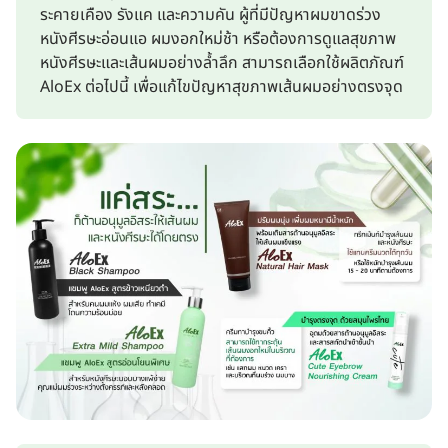
ระคายเคือง รังแค และความคัน ผู้ที่มีปัญหาผมขาดร่วง
หนังศีรษะอ่อนแอ ผมงอกใหม่ช้า หรือต้องการดูแลสุขภาพ
หนังศีรษะและเส้นผมอย่างล้ำลึก สามารถเลือกใช้ผลิตภัณฑ์
AloEx ต่อไปนี้ เพื่อแก้ไขปัญหาสุขภาพเส้นผมอย่างตรงจุด