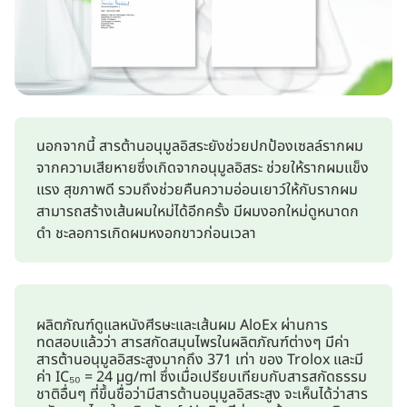
นอกจากนี้ สารต้านอนุมูลอิสระยังช่วยปกป้องเซลล์รากผม
จากความเสียหายซึ่งเกิดจากอนุมูลอิสระ ช่วยให้รากผมแข็ง
แรง สุขภาพดี รวมถึงช่วยคืนความอ่อนเยาว์ให้กับรากผม
สามารถสร้างเส้นผมใหม่ได้อีกครั้ง มีผมงอกใหม่ดูหนาดก
ดำ ชะลอการเกิดผมหงอกขาวก่อนเวลา
ผลิตภัณฑ์ดูแลหนังศีรษะและเส้นผม AloEx ผ่านการ
ทดสอบแล้วว่า สารสกัดสมุนไพรในผลิตภัณฑ์ต่างๆ มีค่า
สารต้านอนุมูลอิสระสูงมากถึง 371 เท่า ของ Trolox และมี
ค่า IC₅₀ = 24 μg/ml ซึ่งเมื่อเปรียบเทียบกับสารสกัดธรรม
ชาติอื่นๆ ที่ขึ้นชื่อว่ามีสารต้านอนุมูลอิสระสูง จะเห็นได้ว่าสาร