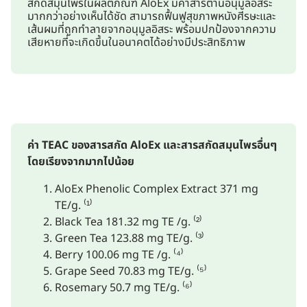
สกัดสมุนไพรในผลิตภัณฑ์ AloEx มีค่าสารต้านอนุมูลอิสระ
มากกว่าอย่างเห็นได้ชัด สามารถฟื้นฟูสุขภาพหนังศีรษะและ
เส้นผมที่ถูกทำลายจากอนุมูลอิสระ พร้อมปกป้องจากความ
เสียหายที่จะเกิดขึ้นในอนาคตได้อย่างมีประสิทธิภาพ
ค่า TEAC ของสารสกัด AloEx และสารสกัดสมุนไพรอื่นๆ
โดยเรียงจากมากไปน้อย
AloEx Phenolic Complex Extract 371 mg
TE/g. ⁽¹⁾
Black Tea 181.32 mg TE /g. ⁽²⁾
Green Tea 123.88 mg TE/g. ⁽³⁾
Berry 100.06 mg TE /g. ⁽⁴⁾
Grape Seed 70.83 mg TE/g. ⁽⁵⁾
Rosemary 50.7 mg TE/g. ⁽⁶⁾