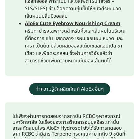
แอลกอฮอล์ พาราเบน และซัลเฟต (Sulfates –
SLS/SLES) ช่วยล็อกความชุ่มชื้นให้หนังศีรษะ นวด
เส้นผมนุ่มลื่นมีวอลลุ่ม
AloEx Cute Eyebrow Nourishing Cream
ครีมทาบำรุงเฉพาะจุดสำหรับคิ้วและเส้นผมในบริเวณ
ที่ต้องการ เช่น แสกกลาง ไรผม จอนผม หนวด และ
เครา เป็นต้น มีส่วนผสมของสเต็มเซลล์แอปเปิล ชา
เขียว และพืชตระกูลสน ซึ่งผ่านการวิจัยแล้วว่า
สามารถช่วยเพิ่มความหนาแน่นของเส้นผมได้
ทำความรู้จักผลิตภัณฑ์ AloEx อื่นๆ
ไม่เพียงผ่านการทดสอบจากสถาบัน RCBC จุฬาลงกรณ์
มหาวิทยาลัย ในเรื่องของการต้านสารอนุมูลอิสระเท่านั้น
สารสกัดสมุนไพร AloEx Hydrosol ยังได้รับการทดสอบ
จาก RCBC ว่ามีสาร Terpene ทรงคุณค่ามากถึง 9 ชนิดที่