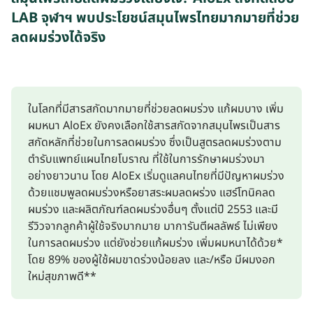
LAB จุฬาฯ พบประโยชน์สมุนไพรไทยมากมายที่ช่วย
ลดผมร่วงได้จริง
ในโลกที่มีสารสกัดมากมายที่ช่วยลดผมร่วง แก้ผมบาง เพิ่ม
ผมหนา AloEx ยังคงเลือกใช้สารสกัดจากสมุนไพรเป็นสาร
สกัดหลักที่ช่วยในการลดผมร่วง ซึ่งเป็นสูตรลดผมร่วงตาม
ตำรับแพทย์แผนไทยโบราณ ที่ใช้ในการรักษาผมร่วงมา
อย่างยาวนาน โดย AloEx เริ่มดูแลคนไทยที่มีปัญหาผมร่วง
ด้วยแชมพูลดผมร่วงหรือยาสระผมลดผร่วง แฮร์โทนิคลด
ผมร่วง และผลิตภัณฑ์ลดผมร่วงอื่นๆ ตั้งแต่ปี 2553 และมี
รีวิวจากลูกค้าผู้ใช้จริงมากมาย มาการันตีผลลัพธ์ ไม่เพียง
ในการลดผมร่วง แต่ยังช่วยแก้ผมร่วง เพิ่มผมหนาได้ด้วย*
โดย 89% ของผู้ใช้ผมขาดร่วงน้อยลง และ/หรือ มีผมงอก
ใหม่สุขภาพดี**