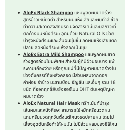
AloEx Black Shampoo
แชมพูลดผมขาดร่วง
สูตรข้าวเหนียวดำ สำหรับผมแห้งเสียและผมทำสี ช่วย
ทำความสะอาดสิ่งสกปรก ขจัดสารเคมีและมลภาวะที่
ตกค้างบนหนังศีรษะ อุดมด้วย Natural Oils ช่วย
บำรุงหนังศีรษะและเส้นผมชุ่มชื้น ลดผมแห้งเสียแตก
ปลาย ลดหนังศีรษะแห้งลอกเป็นขุย
AloEx Extra Mild Shampoo
แชมพูลดผมขาด
ร่วงสูตรอ่อนโยนพิเศษ สำหรับผู้ที่มีผิวบอบบาง แพ้
ระคายเคืองง่าย หรือคุณแม่ที่มีปัญหาผมขาดร่วงใน
ช่วงตั้งครรภ์ถึงหลังคลอด มีส่วนผสมจากดอก
คำฝอย รำข้าว มะขามป้อม อัญชัน และอื่นๆ รวม 18
ชนิด ที่ออกฤทธิ์ยับยั้งฮอร์โมน DHT ต้นเหตุปัญหา
ผมขาดร่วง
AloEx Natural Hair Mask
ทรีทเม้นท์บำรุง
เส้นผมและหนังศีรษะ สามารถใช้หมักหรือนวดผม
แทนครีมนวดทุกวันตั้งแต่โคนจรดปลายผม โดยไม่
เสี่ยงอุดตันหรือทำให้ผมมัน ไม่มีส่วนผสมของซิลิโคน