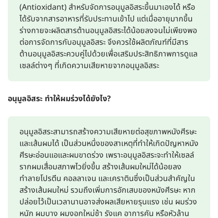
(Antioxidant) สำหรับจัดการอนุมูลอิสระขึ้นมาเองได้ หรือ
ได้รับจากสารอาหารที่รับประทานเข้าไป แต่เมื่ออายุมากขึ้น
ร่างกายจะผลิตสารต้านอนุมูลอิสระได้น้อยลงจนไม่เพียงพอ
ต่อการจัดการกับอนุมูลอิสระ จึงควรใช้ผลิตภัณฑ์ที่มีสาร
ต้านอนุมูลอิสระควบคู่ไปด้วยเพื่อเสริมประสิทธิภาพการดูแล
เซลล์ต่างๆ ที่เกิดความเสียหายจากอนุมูลอิสระ
อนุมูลอิสระ ทำให้ผมร่วงได้ยังไง?
อนุมูลอิสระสามารถสร้างความเสียหายต่อสุขภาพหนังศีรษะ
และเส้นผมได้ เป็นส่วนหนึ่งของสาเหตุที่ทำให้เกิดปัญหาหนัง
ศีรษะอ่อนแอและผมขาดร่วง เพราะอนุมูลอิสระจะทำให้เซลล์
รากผมเสื่อมสภาพไวยิ่งขึ้น สร้างเส้นผมใหม่ได้น้อยลง
ทำลายโปรตีน คอลลาเจน และเคราตินซึ่งเป็นส่วนสำคัญใน
สร้างเส้นผมใหม่ รวมถึงเพิ่มการอักเสบของหนังศีรษะ หาก
ปล่อยไว้เป็นเวลานานอาจส่งผลเสียหายรุนแรง เช่น ผมร่วง
หนัก ผมบาง ผมงอกใหม่ช้า รังแค อาการคัน หรือหัวล้าน