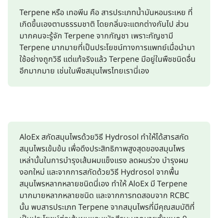
Terpene หรือ เทอพีน คือ สารประเภทน้ำมันหอมระเหย ที่
เกิดขึ้นเองตามธรรมชาติ โดยกลิ่นจะแตกต่างกันไป ส่วน
มากคนจะรู้จัก Terpene จากกัญชา เพราะกัญชามี
Terpene มากมายที่เป็นประโยชน์ทางการแพทย์เมื่อนำมา
ใช้อย่างถูกวิธี แต่แท้จริงแล้ว Terpene มีอยู่ในพืชชนิดอื่น
อีกมากมาย เช่นในพืชสมุนไพรไทยเรานี่เอง
AloEx สกัดสมุนไพรด้วยวิธี Hydrosol ทำให้ได้สารสกัด
สมุนไพรเข้มข้น เพื่อดึงประสิทธิภาพสูงสุดของสมุนไพร
เหล่านั้นในการบำรุงเส้นผมแข็งแรง ลดผมร่วง บำรุงผม
งอกใหม่ และจากการสกัดด้วยวิธี Hydrosol จากพื้น
สมุนไพรหลากหลายชนิดนี่เอง ทำให้ AloEx มี Terpene
มากมายหลากหลายชนิด และจากการทดสอบจาก RCBC
นั้น พบสารประเภท Terpene จากสมุนไพรที่มีคุณสมบัติที่