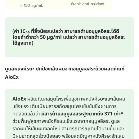
(ค่า IC₅₀ ที่ยิ่งน้อยแปลว่า สามารถต้านอนุมูลอิสระได้ดี
โดยถ้าต่ำกว่า 50 μg/ml แปลว่า สามารถต้านอนุมูลอิสระ
ได้สูงมาก)
ดูแลหนังศีรษะ ปกป้องเส้นผมจากอนุมูลอิสระด้วยผลิตภัณฑ์
AloEx
AloEx
ผลิตภัณฑ์สมุนไพรเพื่อสุขภาพหนังศีรษะและเส้นผม
แข็งแรง เต็มเปี่ยมสารสกัดสมุนไพรเข้มข้นซึ่งผ่านการ
ทดสอบแล้วว่า
มีสารต้านอนุมูลอิสระสูงมากถึง 371 เท่า*
ช่วยฟื้นฟูสุขภาพหนังศีรษะแข็งแรงจากอนุมูลอิสระ ดูแล
รากผมให้เส้นผมงอกใหม่ สามารถเจริญเติบโตนานขึ้น และ
มีผมขาดหลุดร่วงน้อยลง พร้อมลดปัญหาหนังศีรษะอักเสบ