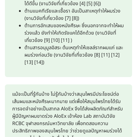
ได้ดีขึ้น (งานวิจัยที่เกี่ยวข้อง [4] [5] [6])
ต้านแบคทีเรียและเชื้อรา อันเป็นสาเหตุทำให้ผมร่วง
(งานวิจัยที่เกี่ยวข้อง [7] [8])
ต้านการอักเสบของหนังศีรษะ ซึ่งนอกจากจะทำให้ผม
ร่วงแล้ว ยังทำให้เกิดรังแคได้อีกด้วย (งานวิจัยที่
เกี่ยวข้อง [9] [10] [11] )
ต้านสารอนุมูลอิสระ ต้นเหตุทำให้เซลล์รากผมแก่ และ
ผมร่วงก่อนวัย (งานวิจัยที่เกี่ยวข้อง [8] [11] [12]
[13] [14])
แม้จะเป็นที่รู้กันบ้าง ไม่รู้กันบ้างว่าสมุนไพรมีประโยชน์ต่อ
เส้นผมและหนังศีรษะมากมาย แต่เพื่อให้สมุนไพรไทยได้รับ
การจดจำอย่างเป็นสากล AloEx จึงได้ส่งผลิตภัณฑ์สำหรับ
ผู้มีปัญหาผมขาดร่วง AloEx เข้าห้อง Lab สถาบันวิจัย
RCBC จุฬาลงกรณ์มหาวิทยาลัย เพื่อทดสอบความ
ประสิทธิภาพของสมุนไพรไทย ว่าช่วยดูแลปัญหาผมร่วงได้